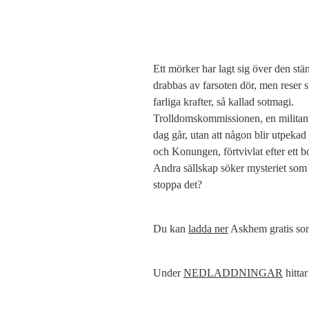
Ett mörker har lagt sig över den st
drabbas av farsoten dör, men reser s
farliga krafter, så kallad sotmagi.

Trolldomskommissionen, en militant k
dag går, utan att någon blir utpeka
och Konungen, förtvivlat efter ett b
Andra sällskap söker mysteriet som 
stoppa det?
Du kan 
ladda ner
 Askhem gratis so
Under 
NEDLADDNINGAR
 hitta