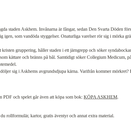
ängda staden Askhem. Invånarna är fångar, sedan Den Svarta Döden försa
ig igen, som vandöda styggelser. Onaturliga varelser rör sig i mörka grä
risten gruppering, håller staden i ett järngrepp och söker syndabockar b
d som kättare och bränns på bål. Samtidigt söker Collegium Medicum, på
otemedel.

döljer sig i Askhems avgrundsdjupa kärna. Varifrån kommer mörkret? Har 
m PDF och spelet går även att köpa som bok: 
KÖPA ASKHEM
.
r du rollformulär, kartor, gratis äventyr och annat extra material.